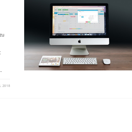
zu
t
…
L 2018