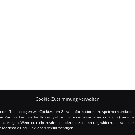
Cookie-Zustimmung verwalten
nden Technologien wie Cookies, um Geräteinformationen zu speichern und/oder
en. Wir tun dies, um das Browsing-Erlebnis zu verbessern und um (nicht) personal
nzuzeigen. Wenn du nicht zustimmst oder die Zustimmung widerrufst, kann die
 Merkmale und Funktionen beeinträchtigen.