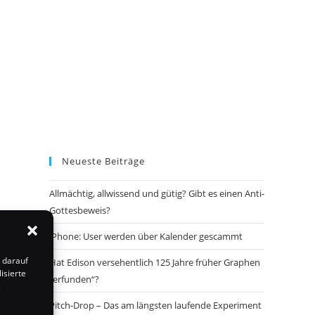
Neueste Beiträge
Allmächtig, allwissend und gütig? Gibt es einen Anti-
Gottesbeweis?
iPhone: User werden über Kalender gescammt
 darauf
Hat Edison versehentlich 125 Jahre früher Graphen
isierte
„erfunden“?
s
Pitch-Drop – Das am längsten laufende Experiment