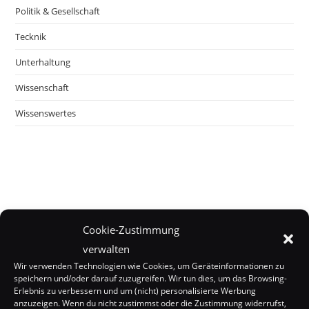
Politik & Gesellschaft
Tecknik
Unterhaltung
Wissenschaft
Wissenswertes
Cookie-Zustimmung
verwalten
Wir verwenden Technologien wie Cookies, um Geräteinformationen zu
speichern und/oder darauf zuzugreifen. Wir tun dies, um das Browsing-
Erlebnis zu verbessern und um (nicht) personalisierte Werbung
anzuzeigen. Wenn du nicht zustimmst oder die Zustimmung widerrufst,