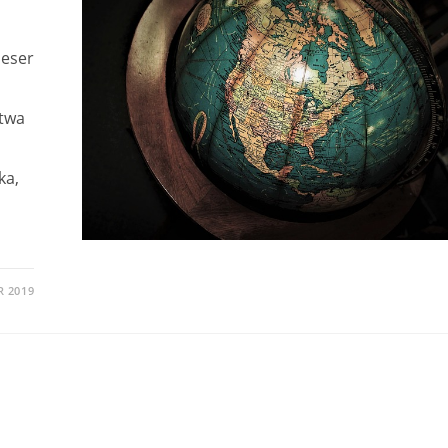
ieser
etwa
ka,
R 2019