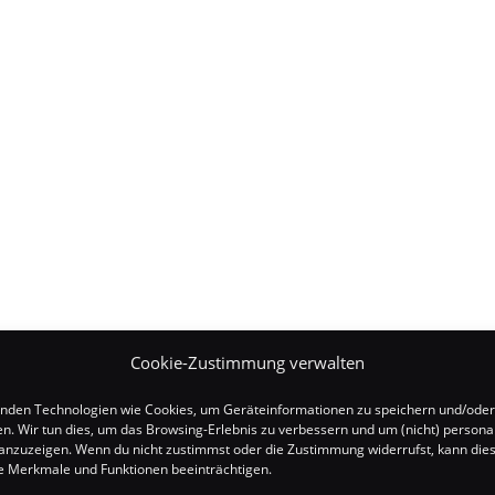
Cookie-Zustimmung verwalten
nden Technologien wie Cookies, um Geräteinformationen zu speichern und/oder
en. Wir tun dies, um das Browsing-Erlebnis zu verbessern und um (nicht) personal
nzuzeigen. Wenn du nicht zustimmst oder die Zustimmung widerrufst, kann die
 Merkmale und Funktionen beeinträchtigen.