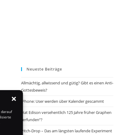
Neueste Beiträge
Allmächtig, allwissend und gütig? Gibt es einen Anti-
Gottesbeweis?
iPhone: User werden über Kalender gescammt
 darauf
Hat Edison versehentlich 125 Jahre früher Graphen
isierte
„erfunden“?
s
Pitch-Drop – Das am längsten laufende Experiment