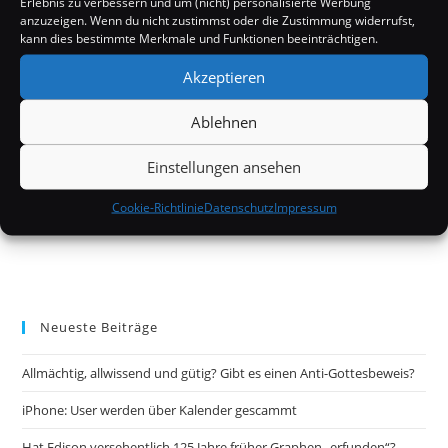
Erlebnis zu verbessern und um (nicht) personalisierte Werbung
anzuzeigen. Wenn du nicht zustimmst oder die Zustimmung widerrufst,
kann dies bestimmte Merkmale und Funktionen beeinträchtigen.
Akzeptieren
Ablehnen
Einstellungen ansehen
Cookie-Richtlinie
Datenschutz
Impressum
Neueste Beiträge
Allmächtig, allwissend und gütig? Gibt es einen Anti-Gottesbeweis?
iPhone: User werden über Kalender gescammt
Hat Edison versehentlich 125 Jahre früher Graphen „erfunden“?