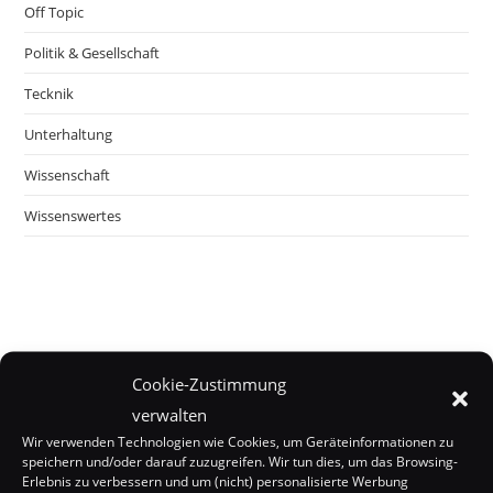
Off Topic
Politik & Gesellschaft
Tecknik
Unterhaltung
Wissenschaft
Wissenswertes
Cookie-Zustimmung
verwalten
Wir verwenden Technologien wie Cookies, um Geräteinformationen zu
speichern und/oder darauf zuzugreifen. Wir tun dies, um das Browsing-
Erlebnis zu verbessern und um (nicht) personalisierte Werbung