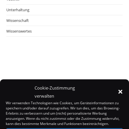
Unterhaltung
Wissenschaft
Wissenswertes
Cookie-Zustimmung
verwalten
Wir verwenden Technologien wie Cookies, um Geräteinformationen zu
speichern und/oder darauf zuzugreifen. Wir tun dies, um das Browsing-
Erlebnis zu verbessern und um (nicht) personalisierte Werbung
anzuzeigen. Wenn du nicht zustimmst oder die Zustimmung widerrufst,
kann dies bestimmte Merkmale und Funktionen beeinträchtigen.