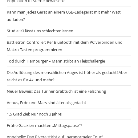
Population III Sterne bewiesen?
Kann man jedes Gerät an einem USB-Ladegerät mit mehr Watt
aufladen?
Studie: KI lässt uns schlechter lernen
Battletron Controller: Per Bluetooth mit dem PC verbinden und
Makro-Tasten programmieren
Tod durch Hamburger – Mann stirbt an Fleischallergie
Die Auflösung des menschlichen Auges ist höher als gedacht! Aber
reicht es für 4k und mehr?
Neuer Beweis: Das Turiner Grabtuch ist eine Fälschung
Venus, Erde und Mars sind älter als gedacht
1,5 Grad Ziel: Nur noch 3 Jahre!
Frühe Galaxien machten „Mittagspause“?
Annabelle: Dan Rivera stirbt auf „paranormaler Tour“