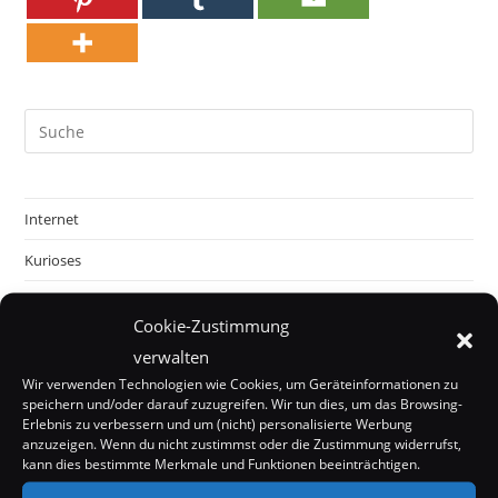
Internet
Kurioses
Mystery
Cookie-Zustimmung
Off Topic
verwalten
Politik & Gesellschaft
Wir verwenden Technologien wie Cookies, um Geräteinformationen zu
speichern und/oder darauf zuzugreifen. Wir tun dies, um das Browsing-
Erlebnis zu verbessern und um (nicht) personalisierte Werbung
Tecknik
anzuzeigen. Wenn du nicht zustimmst oder die Zustimmung widerrufst,
kann dies bestimmte Merkmale und Funktionen beeinträchtigen.
Unterhaltung