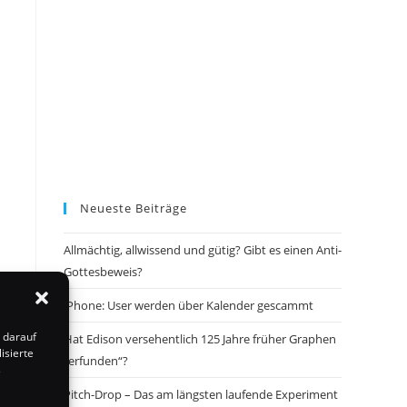
Neueste Beiträge
Allmächtig, allwissend und gütig? Gibt es einen Anti-
Gottesbeweis?
iPhone: User werden über Kalender gescammt
 darauf
Hat Edison versehentlich 125 Jahre früher Graphen
isierte
„erfunden“?
s
Pitch-Drop – Das am längsten laufende Experiment