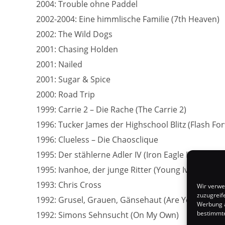
2004: Trouble ohne Paddel
2002-2004: Eine himmlische Familie (7th Heaven)
2002: The Wild Dogs
2001: Chasing Holden
2001: Nailed
2001: Sugar & Spice
2000: Road Trip
1999: Carrie 2 – Die Rache (The Carrie 2)
1996: Tucker James der Highschool Blitz (Flash Fo
1996: Clueless – Die Chaosclique
1995: Der stählerne Adler IV (Iron Eagle IV)
1995: Ivanhoe, der junge Ritter (Young Ivanhoe)
1993: Chris Cross
Wir verwe
zuzugreif
1992: Grusel, Grauen, Gänsehaut (Are You Afraid o
Werbung a
bestimmte
1992: Simons Sehnsucht (On My Own)