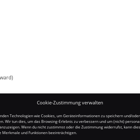
rward)
Cookie-Zustimmung verwalten
nden Technologien wie Cookies, um Geräteinformationen zu speichern und/oder
en. Wir tun dies, um das Browsing-Erlebnis zu verbessern und um (nicht) personal
f the Dark?)
nzuzeigen. Wenn du nicht zustimmst oder die Zustimmung widerrufst, kann die
 Merkmale und Funktionen beeinträchtigen.