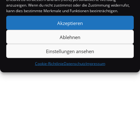
anzuzeigen. Wenn du nicht zustimmst oder die Zustimmung widerrufst,
Politik & Gesellschaft
kann dies bestimmte Merkmale und Funktionen beeinträchtigen.
Tecknik
Akzeptieren
Unterhaltung
Ablehnen
Wissenschaft
Einstellungen ansehen
Wissenswertes
Cookie-Richtlinie
Datenschutz
Impressum