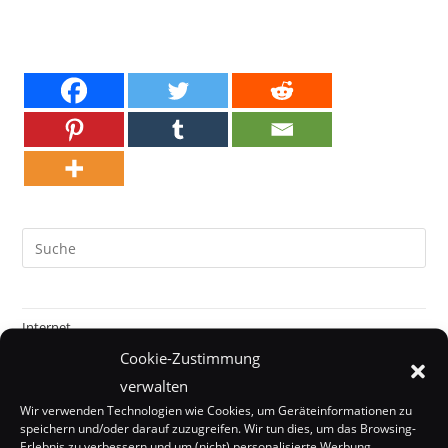
Internet
Cookie-Zustimmung
Kurioses
verwalten
Mystery
Wir verwenden Technologien wie Cookies, um Geräteinformationen zu
speichern und/oder darauf zuzugreifen. Wir tun dies, um das Browsing-
Off Topic
Erlebnis zu verbessern und um (nicht) personalisierte Werbung