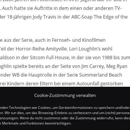
 Auch hatte sie Auftritte in dem einen oder anderen TV-
 der 18-jährigen Jody Travis in der ABC-Soap The Edge of the
ege aus der Serie, auch in Fernseh- und Kinofilmen
eil der Horror-Reihe Amityville. Lori Loughlin’s wohl
aldson in der Sitcom Full House, in der sie von 1988 bis zu
ghlin spielte bereits an der Seite von Jim Carrey, Meg Ryan
Sender WB die Hauptrolle in der Serie Summerland Beach
drei Kindern deren Eltern bei einem Autounfall gestorben
Cookie-Zustimmung verwalten
nden Technologien wie Cookies, um Geräteinformationen zu speichern und/oder
en. Wir tun dies, um das Browsing-Erlebnis zu verbessern und um (nicht) personal
nzuzeigen. Wenn du nicht zustimmst oder die Zustimmung widerrufst, kann die
 Merkmale und Funktionen beeinträchtigen.