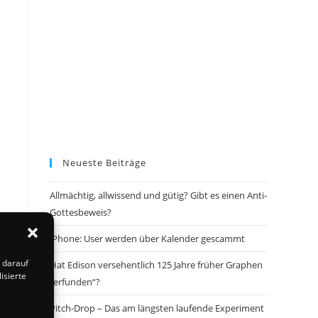
m
Neueste Beiträge
Allmächtig, allwissend und gütig? Gibt es einen Anti-
Gottesbeweis?
iPhone: User werden über Kalender gescammt
 darauf
Hat Edison versehentlich 125 Jahre früher Graphen
isierte
„erfunden“?
s
Pitch-Drop – Das am längsten laufende Experiment