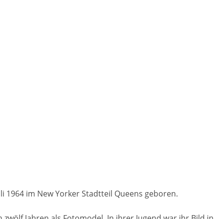
uli 1964 im New Yorker Stadtteil Queens geboren.
 zwölf Jahren als Fotomodel. In ihrer Jugend war ihr Bild in