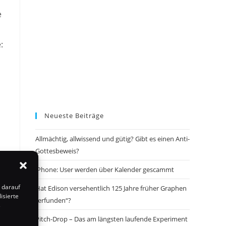
e
:
Neueste Beiträge
Allmächtig, allwissend und gütig? Gibt es einen Anti-
Gottesbeweis?
iPhone: User werden über Kalender gescammt
 darauf
Hat Edison versehentlich 125 Jahre früher Graphen
isierte
„erfunden“?
s
Pitch-Drop – Das am längsten laufende Experiment