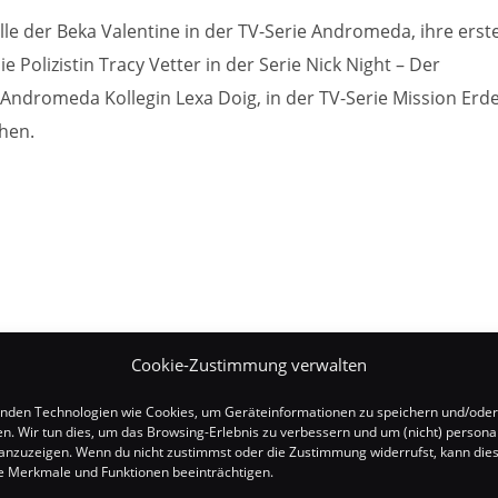
le der Beka Valentine in der TV-Serie Andromeda, ihre erst
ie Polizistin Tracy Vetter in der Serie Nick Night – Der
Andromeda Kollegin Lexa Doig, in der TV-Serie Mission Erde
ehen.
)
Cookie-Zustimmung verwalten
nden Technologien wie Cookies, um Geräteinformationen zu speichern und/oder
en. Wir tun dies, um das Browsing-Erlebnis zu verbessern und um (nicht) personal
nzuzeigen. Wenn du nicht zustimmst oder die Zustimmung widerrufst, kann die
 Merkmale und Funktionen beeinträchtigen.
y Bane)