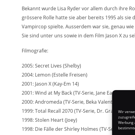
Bekannt wurde Lisa Ryder vor allem durch ihre Rol
grössere Rolle hatte sie aber bereits 1995 als sie d
Vampircop spielte. Ausserdem war sie, genau wie 
Sie sind unter uns sowie in dem Film Jason X zu s
Filmografie:
2005: Secret Lives (Shelby)
2004: Lemon (Estelle Freisen)
2001: Jason X (Kay-Em 14)
2001: Wind at My Back (TV-Serie, Jane Easterbrook
2000: Andromeda (TV-Serie, Beka Valentine)
1999: Total Recall 2070 (TV-Serie, Dr. Grace)
Wir verwe
zuzugreif
1998: Stolen Heart (Joey)
Werbung a
bestimmte
1998: Die Fälle der Shirley Holmes (TV-Serie, Jenn