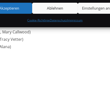
Akzeptieren
Ablehnen
Einstellungen a
Kate Boone, William Boone’s Frau)
Cookie-Richtlinie
Datenschutz
Impressum
e, Mary Callwood)
Tracy Vetter)
Alana)