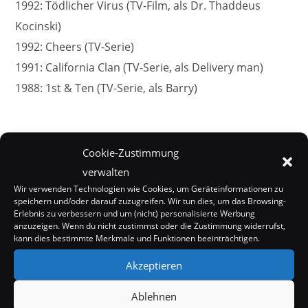
1992: Tödlicher Virus (TV-Film, als Dr. Thaddeus
Kocinski)
1992: Cheers (TV-Serie)
1991: California Clan (TV-Serie, als Delivery man)
1988: 1st & Ten (TV-Serie, als Barry)
Cookie-Zustimmung
verwalten
Wir verwenden Technologien wie Cookies, um Geräteinformationen zu
speichern und/oder darauf zuzugreifen. Wir tun dies, um das Browsing-
Erlebnis zu verbessern und um (nicht) personalisierte Werbung
anzuzeigen. Wenn du nicht zustimmst oder die Zustimmung widerrufst,
kann dies bestimmte Merkmale und Funktionen beeinträchtigen.
Akzeptieren
Ablehnen