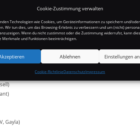
ir)
Cookie-Zustimmung verwalten
nden Technologien wie Cookies, um Geräteinformationen zu speichern und/oder
en. Wir tun dies, um das Browsing-Erlebnis zu verbessern und um (nicht) personal
nzuzeigen. Wenn du nicht zustimmst oder die Zustimmung widerrufst, kann die
 Merkmale und Funktionen beeinträchtigen.
Akzeptieren
Ablehnen
Einstellungen a
Cookie-Richtlinie
Datenschutz
Impressum
, Mattie Shaw)
ell)
ant)
V, Gayla)