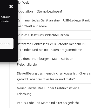
der Welt
Population III Sterne bewiesen?
 darauf
Kann man jedes Gerät an einem USB-Ladegerät mit
isierte
s
mehr Watt aufladen?
Studie: KI lässt uns schlechter lernen
nsehen
Battletron Controller: Per Bluetooth mit dem PC
verbinden und Makro-Tasten programmieren
Tod durch Hamburger – Mann stirbt an
Fleischallergie
Die Auflösung des menschlichen Auges ist höher als
gedacht! Aber reicht es für 4k und mehr?
Neuer Beweis: Das Turiner Grabtuch ist eine
Fälschung
Venus, Erde und Mars sind älter als gedacht