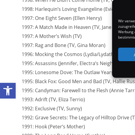
1998: When He Didn’t Come Home (TV, Carolyn Bla
1998: Harlequin’s Loving Evangeline (Evie Shaw)
1997: One Eight Seven (Ellen Henry)
Wir verwe
1997: A Match Made in Heaven (TV, Jane Cronin)
zuzugreif
Werbung a
1997: A Mother’s Wish (TV)
bestimmte
1997: Rag and Bone (TV, Gina Moran)
1996: Mocking the Cosmos (Lydia/Lydathia)
1995: Assassins (Jennifer, Electra’s Neighbor)
1995: Lonesome Dove: The Outlaw Years (TV Serie
1995: Black Fox: Good Men and Bad (TV, Hallie Russ
Werkzeugleiste öffnen
1995: Candyman: Farewell to the Flesh (Annie Tarr
1993: Adrift (TV, Eliza Terrio)
1992: Exclusive (TV, Sunny)
1992: Grave Secrets: The Legacy of Hilltop Drive (T
1991: Hook (Peter’s Mother)