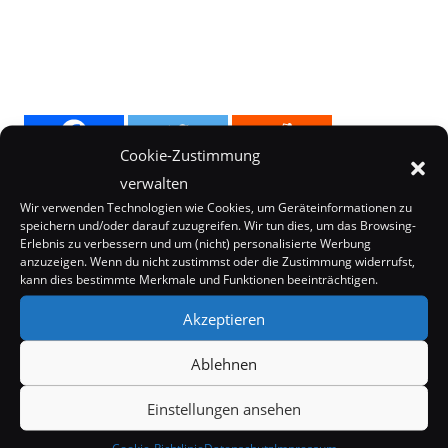
Cookie-Zustimmung
verwalten
Wir verwenden Technologien wie Cookies, um Geräteinformationen zu
speichern und/oder darauf zuzugreifen. Wir tun dies, um das Browsing-
Erlebnis zu verbessern und um (nicht) personalisierte Werbung
anzuzeigen. Wenn du nicht zustimmst oder die Zustimmung widerrufst,
kann dies bestimmte Merkmale und Funktionen beeinträchtigen.
Akzeptieren
Ablehnen
Internet
Kurioses
Einstellungen ansehen
Mystery