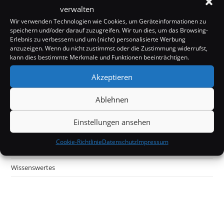
verwalten
Internet
Wir verwenden Technologien wie Cookies, um Geräteinformationen zu
speichern und/oder darauf zuzugreifen. Wir tun dies, um das Browsing-
Kurioses
Erlebnis zu verbessern und um (nicht) personalisierte Werbung
anzuzeigen. Wenn du nicht zustimmst oder die Zustimmung widerrufst,
Mystery
kann dies bestimmte Merkmale und Funktionen beeinträchtigen.
Off Topic
Akzeptieren
Politik & Gesellschaft
Ablehnen
Tecknik
Einstellungen ansehen
Unterhaltung
Cookie-Richtlinie
Datenschutz
Impressum
Wissenschaft
Wissenswertes