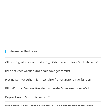
Neueste Beiträge
Allmächtig, allwissend und gütig? Gibt es einen Anti-Gottesbeweis?
iPhone: User werden über Kalender gescammt
Hat Edison versehentlich 125 Jahre früher Graphen „erfunden“?
Pitch-Drop – Das am längsten laufende Experiment der Welt
Population III Sterne bewiesen?
Kann man jedes Gerät an einem USB-Ladegerät mit mehr Watt