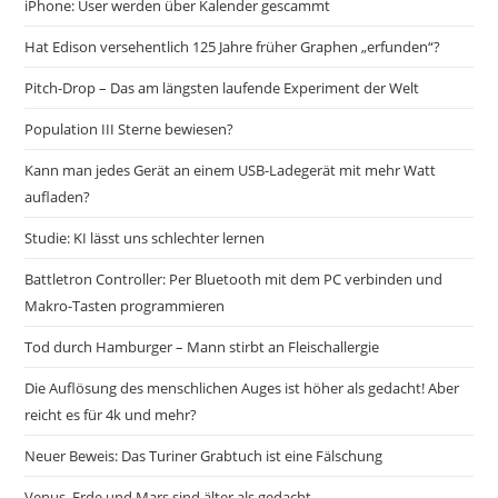
iPhone: User werden über Kalender gescammt
Hat Edison versehentlich 125 Jahre früher Graphen „erfunden“?
Pitch-Drop – Das am längsten laufende Experiment der Welt
Population III Sterne bewiesen?
Kann man jedes Gerät an einem USB-Ladegerät mit mehr Watt
aufladen?
Studie: KI lässt uns schlechter lernen
Battletron Controller: Per Bluetooth mit dem PC verbinden und
Makro-Tasten programmieren
Tod durch Hamburger – Mann stirbt an Fleischallergie
Die Auflösung des menschlichen Auges ist höher als gedacht! Aber
reicht es für 4k und mehr?
Neuer Beweis: Das Turiner Grabtuch ist eine Fälschung
Venus, Erde und Mars sind älter als gedacht