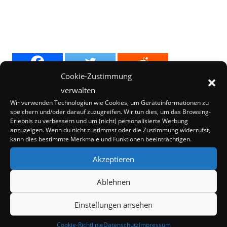
Cookie-Zustimmung
verwalten
Wir verwenden Technologien wie Cookies, um Geräteinformationen zu
speichern und/oder darauf zuzugreifen. Wir tun dies, um das Browsing-
Erlebnis zu verbessern und um (nicht) personalisierte Werbung
anzuzeigen. Wenn du nicht zustimmst oder die Zustimmung widerrufst,
kann dies bestimmte Merkmale und Funktionen beeinträchtigen.
Akzeptieren
Ablehnen
Internet
Kurioses
Einstellungen ansehen
Mystery
Cookie-Richtlinie
Datenschutz
Impressum