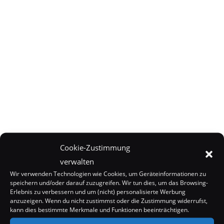
Cookie-Zustimmung
verwalten
Wir verwenden Technologien wie Cookies, um Geräteinformationen zu
speichern und/oder darauf zuzugreifen. Wir tun dies, um das Browsing-
Erlebnis zu verbessern und um (nicht) personalisierte Werbung
anzuzeigen. Wenn du nicht zustimmst oder die Zustimmung widerrufst,
kann dies bestimmte Merkmale und Funktionen beeinträchtigen.