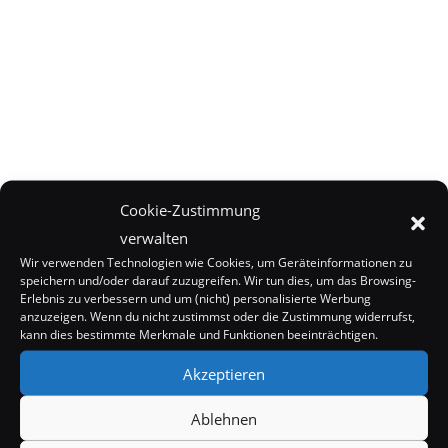
Cookie-Zustimmung
verwalten
Wir verwenden Technologien wie Cookies, um Geräteinformationen zu
speichern und/oder darauf zuzugreifen. Wir tun dies, um das Browsing-
Erlebnis zu verbessern und um (nicht) personalisierte Werbung
anzuzeigen. Wenn du nicht zustimmst oder die Zustimmung widerrufst,
kann dies bestimmte Merkmale und Funktionen beeinträchtigen.
Akzeptieren
Ablehnen