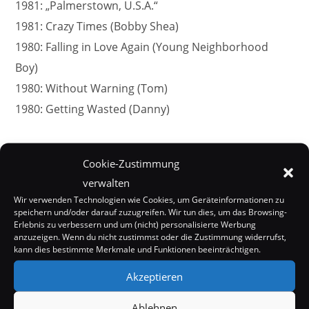
1981: „Palmerstown, U.S.A.“
1981: Crazy Times (Bobby Shea)
1980: Falling in Love Again (Young Neighborhood
Boy)
1980: Without Warning (Tom)
1980: Getting Wasted (Danny)
Cookie-Zustimmung
verwalten
Wir verwenden Technologien wie Cookies, um Geräteinformationen zu
speichern und/oder darauf zuzugreifen. Wir tun dies, um das Browsing-
Erlebnis zu verbessern und um (nicht) personalisierte Werbung
anzuzeigen. Wenn du nicht zustimmst oder die Zustimmung widerrufst,
kann dies bestimmte Merkmale und Funktionen beeinträchtigen.
Akzeptieren
Ablehnen