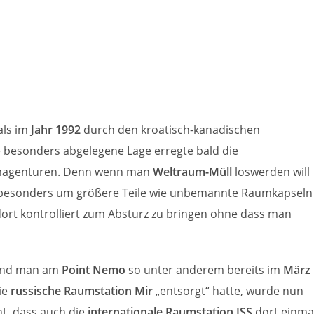
ls im
Jahr 1992
durch den kroatisch-kanadischen
 besonders abgelegene Lage erregte bald die
magenturen. Denn wenn man
Weltraum-Müll
loswerden will
 besonders um größere Teile wie unbemannte Raumkapseln
dort kontrolliert zum Absturz zu bringen ohne dass man
nd man am
Point Nemo
so unter anderem bereits im
März
ie
russische Raumstation Mir
„entsorgt“ hatte, wurde nun
t, dass auch die
internationale Raumstation ISS
dort einma