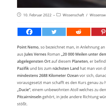
Beitrag
Beitrags-
10. Februar 2022
Wissenschaft
/
Wissensw
veröffentlicht:
Kategorie:
Point Nemo
, so bezeichnet man, in Anlehnung an
aus
Jules Vernes
Roman
„20 000 Meilen unter de
abgelegensten Ort
auf diesem
Planeten
, er befin
Pazifik
und bis zum
nächsten Land
hat man von d
mindestens 2688 Kilometer Ozean
vor sich, dana
vorausgesetzt man schafft es den Kurs genau zu h
„Ducie“
, einem unbewohnten Atoll welches zu de
Pitcairninseln
gehört, in jede andere Richtung wür
stößt.