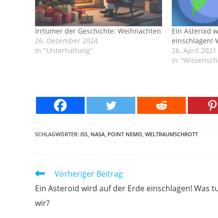
Irrtümer der Geschichte: Weihnachten
Ein Asteroid 
26. Dezember 2024
einschlagen! 
In "Unterhaltung"
26. April 2021
In "Wissensch
SCHLAGWÖRTER:
ISS
,
NASA
,
POINT NEMO
,
WELTRAUMSCHROTT
Weitere
Vorheriger Beitrag
Artikel
Ein Asteroid wird auf der Erde einschlagen! Was t
ansehen
wir?