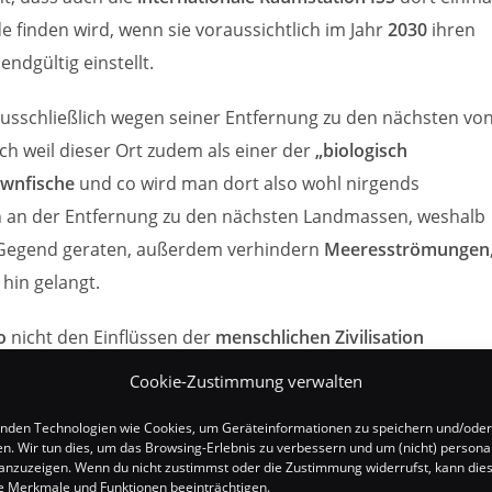
de finden wird, wenn sie voraussichtlich im Jahr
2030
ihren
endgültig einstellt.
ausschließlich wegen seiner Entfernung zu den nächsten vo
 weil dieser Ort zudem als einer der
„biologisch
ownfische
und co wird man dort also wohl nirgends
ch an der Entfernung zu den nächsten Landmassen, weshalb
 Gegend geraten, außerdem verhindern
Meeresströmungen
hin gelangt.
o
nicht den Einflüssen der
menschlichen Zivilisation
n Ort konnten Forscher
2018
bereits
Mikroplastik
im
Wasse
Cookie-Zustimmung verwalten
nden Technologien wie Cookies, um Geräteinformationen zu speichern und/oder
en. Wir tun dies, um das Browsing-Erlebnis zu verbessern und um (nicht) personal
nzuzeigen. Wenn du nicht zustimmst oder die Zustimmung widerrufst, kann die
 Merkmale und Funktionen beeinträchtigen.