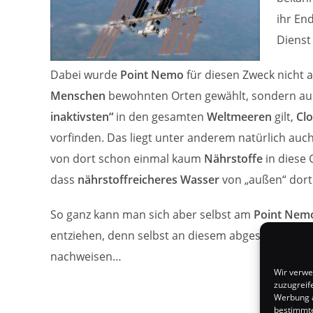
ihr En
Dienst 
Dabei wurde
Point Nemo
für diesen Zweck nicht 
Menschen
bewohnten Orten gewählt, sondern auch
inaktivsten“
in den gesamten
Weltmeeren
gilt,
Cl
vorfinden. Das liegt unter anderem natürlich au
von dort schon einmal kaum
Nährstoffe
in diese
dass
nährstoffreicheres Wasser
von „außen“ dort 
So ganz kann man sich aber selbst am
Point Nem
entziehen, denn selbst an diesem abgeschiedene
nachweisen…
Wir verwe
zuzugreif
Werbung a
bestimmte