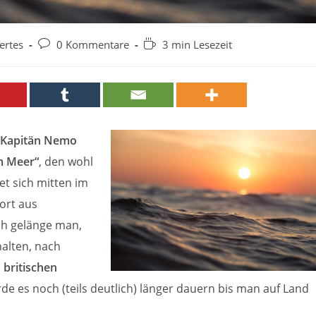
Beitrags-
Lesedauer:
ertes
0 Kommentare
3 min Lesezeit
Kommentare:
Kapitän Nemo
m Meer“
, den wohl
det sich mitten im
ort aus
ch gelänge man,
alten, nach
n
britischen
de es noch (teils deutlich) länger dauern bis man auf Land