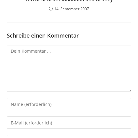
14. September 2007
Schreibe einen Kommentar
Kommentieren
Gib
deinen
Namen
Gib
oder
deine
Benutzernamen
E-