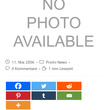
Beitrag
Beitrags-
11. Mai 2006
Promi-News
veröffentlicht:
Kategorie:
Beitrags-
Lesedauer:
0 Kommentare
1 min Lesezeit
Kommentare: