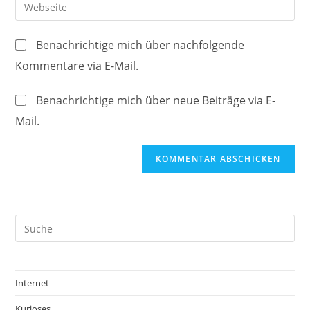
Gib
zum
Mail-
deine
Kommentieren
Adresse
Website-
ein
Benachrichtige mich über nachfolgende
zum
URL
Kommentare via E-Mail.
Kommentieren
ein
ein
(optional)
Benachrichtige mich über neue Beiträge via E-
Mail.
Internet
Kurioses