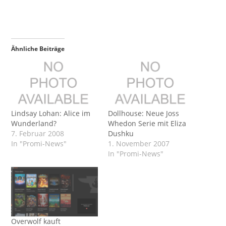
Ähnliche Beiträge
Lindsay Lohan: Alice im
Dollhouse: Neue Joss
Wunderland?
Whedon Serie mit Eliza
7. Februar 2008
Dushku
In "Promi-News"
1. November 2007
In "Promi-News"
Overwolf kauft