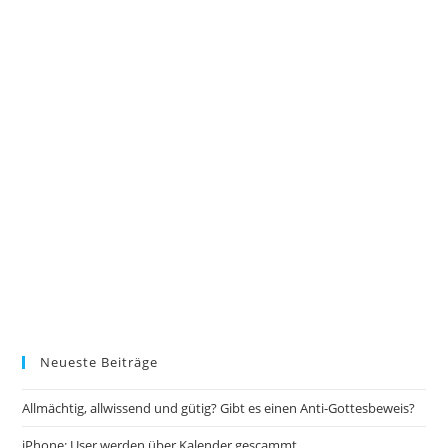
Neueste Beiträge
Allmächtig, allwissend und gütig? Gibt es einen Anti-Gottesbeweis?
iPhone: User werden über Kalender gescammt