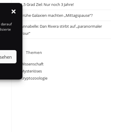
1,5 Grad Ziel: Nur noch 3 Jahre!
Frühe Galaxien machten „Mittagspause“?
 darauf
Annabelle: Dan Rivera stirbt auf „paranormaler
isierte
Tour“
s
Themen
nsehen
Wissenschaft
Mysteriöses
Kryptozoologie