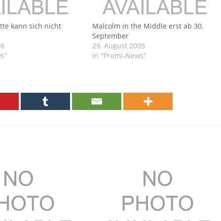
tte kann sich nicht
Malcolm in the Middle erst ab 30.
September
06
29. August 2005
ws"
In "Promi-News"