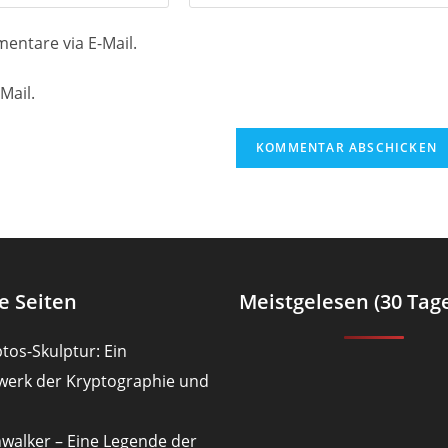
deine
Website-
entare via E-Mail.
URL
ein
Mail.
(optional)
en
e Seiten
Meistgelesen (30 Tag
tos-Skulptur: Ein
werk der Kryptographie und
nwalker – Eine Legende der