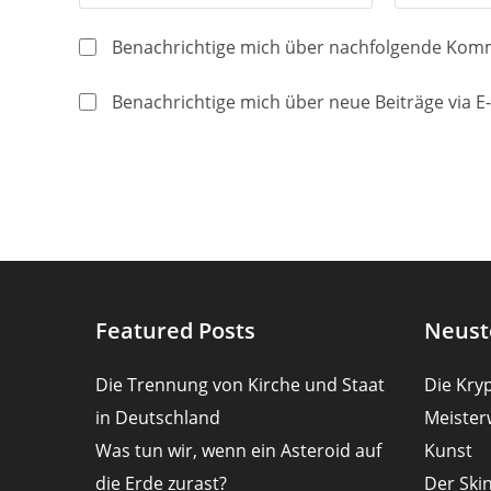
deinen
deine
Namen
E-
Benachrichtige mich über nachfolgende Komm
oder
Mail-
Benutzernamen
Adresse
Benachrichtige mich über neue Beiträge via E-
zum
zum
Kommentieren
Kommentier
ein
ein
Featured Posts
Neust
Die Trennung von Kirche und Staat
Die Kryp
in Deutschland
Meister
Was tun wir, wenn ein Asteroid auf
Kunst
die Erde zurast?
Der Ski