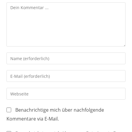
Kommentieren
Gib
deinen
Namen
Gib
oder
deine
Benutzernamen
E-
Gib
zum
Mail-
deine
Kommentieren
Adresse
Website-
ein
Benachrichtige mich über nachfolgende
zum
URL
Kommentare via E-Mail.
Kommentieren
ein
ein
(optional)