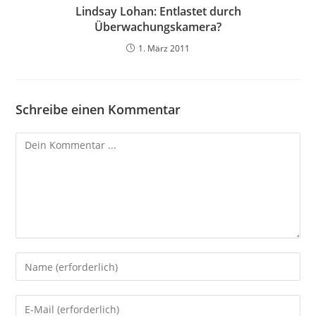
Lindsay Lohan: Entlastet durch
Überwachungskamera?
1. März 2011
Schreibe einen Kommentar
Kommentieren
Gib
deinen
Namen
Gib
oder