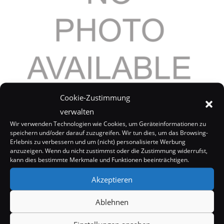
Cookie-Zustimmung
Adnan Ghalib will über Britney Spears auspacken
verwalten
24. Januar 2008
Wir verwenden Technologien wie Cookies, um Geräteinformationen zu
speichern und/oder darauf zuzugreifen. Wir tun dies, um das Browsing-
Erlebnis zu verbessern und um (nicht) personalisierte Werbung
anzuzeigen. Wenn du nicht zustimmst oder die Zustimmung widerrufst,
kann dies bestimmte Merkmale und Funktionen beeinträchtigen.
Akzeptieren
Ablehnen