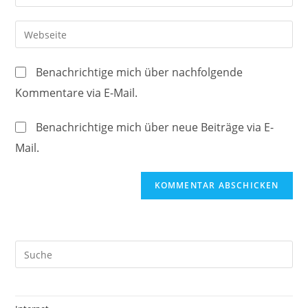
deine
Benutzernamen
E-
Gib
zum
Mail-
deine
Kommentieren
Adresse
Website-
ein
Benachrichtige mich über nachfolgende
zum
URL
Kommentare via E-Mail.
Kommentieren
ein
ein
(optional)
Benachrichtige mich über neue Beiträge via E-
Mail.