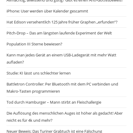
Allmächtig, allwissend und gütig? Gibt es einen Anti-Gottesbeweis?
iPhone: User werden über Kalender gescammt
Hat Edison versehentlich 125 Jahre früher Graphen „erfunden“?
Pitch-Drop – Das am längsten laufende Experiment der Welt
Population III Sterne bewiesen?
Kann man jedes Gerät an einem USB-Ladegerät mit mehr Watt
aufladen?
Studie: KI lässt uns schlechter lernen
Battletron Controller: Per Bluetooth mit dem PC verbinden und
Makro-Tasten programmieren
Tod durch Hamburger – Mann stirbt an Fleischallergie
Die Auflösung des menschlichen Auges ist höher als gedacht! Aber
reicht es für 4k und mehr?
Neuer Beweis: Das Turiner Grabtuch ist eine Fälschung