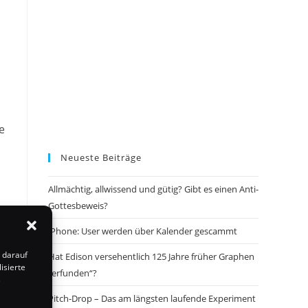
e
Neueste Beiträge
Allmächtig, allwissend und gütig? Gibt es einen Anti-
Gottesbeweis?
iPhone: User werden über Kalender gescammt
 darauf
Hat Edison versehentlich 125 Jahre früher Graphen
isierte
„erfunden“?
s
Pitch-Drop – Das am längsten laufende Experiment