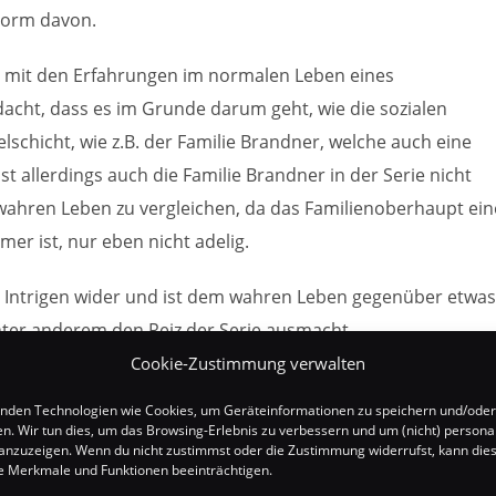
Form davon.
m mit den Erfahrungen im normalen Leben eines
acht, dass es im Grunde darum geht, wie die sozialen
schicht, wie z.B. der Familie Brandner, welche auch eine
ist allerdings auch die Familie Brandner in der Serie nicht
wahren Leben zu vergleichen, da das Familienoberhaupt ein
mer ist, nur eben nicht adelig.
nd Intrigen wider und ist dem wahren Leben gegenüber etwas
unter anderem den Reiz der Serie ausmacht.
Cookie-Zustimmung verwalten
nden Technologien wie Cookies, um Geräteinformationen zu speichern und/oder
en. Wir tun dies, um das Browsing-Erlebnis zu verbessern und um (nicht) personal
nzuzeigen. Wenn du nicht zustimmst oder die Zustimmung widerrufst, kann die
 Merkmale und Funktionen beeinträchtigen.