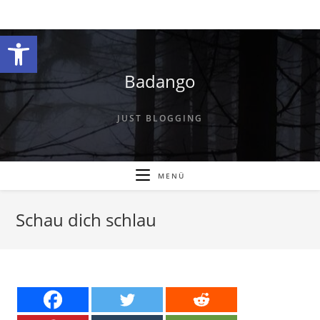
Zum
Inhalt
Werkzeugleiste öffnen
springen
Badango
JUST BLOGGING
MENÜ
Schau dich schlau