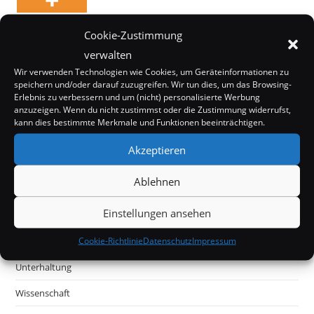
Cookie-Zustimmung
verwalten
Wir verwenden Technologien wie Cookies, um Geräteinformationen zu
speichern und/oder darauf zuzugreifen. Wir tun dies, um das Browsing-
Erlebnis zu verbessern und um (nicht) personalisierte Werbung
anzuzeigen. Wenn du nicht zustimmst oder die Zustimmung widerrufst,
Internet
kann dies bestimmte Merkmale und Funktionen beeinträchtigen.
Kurioses
Akzeptieren
Mystery
Ablehnen
Off Topic
Einstellungen ansehen
Politik & Gesellschaft
Cookie-Richtlinie
Datenschutz
Impressum
Tecknik
Unterhaltung
Wissenschaft