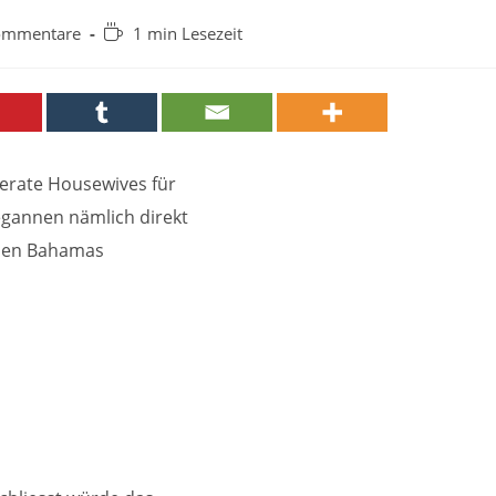
-
Lesedauer:
ommentare
1 min Lesezeit
tare:
perate Housewives für
egannen nämlich direkt
 den Bahamas