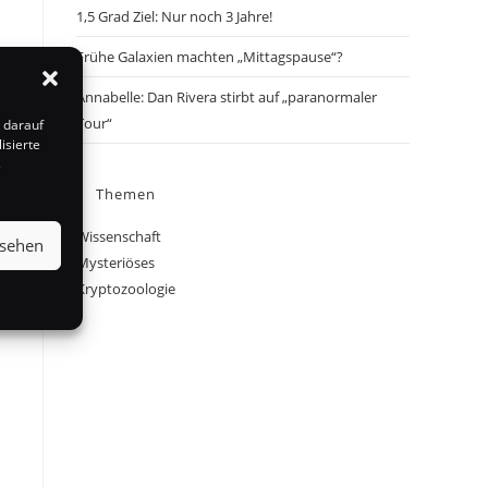
1,5 Grad Ziel: Nur noch 3 Jahre!
Frühe Galaxien machten „Mittagspause“?
Annabelle: Dan Rivera stirbt auf „paranormaler
Tour“
 darauf
isierte
s
Themen
Wissenschaft
nsehen
Mysteriöses
Kryptozoologie