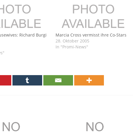
sewives: Richard Burgi
Marcia Cross vermisst ihre Co-Stars
28. Oktober 2005
In "Promi-News"
ws"