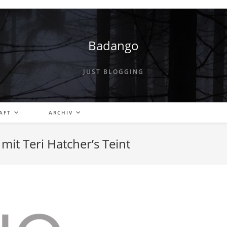
Badango
JUST BLOGGING
AFT
ARCHIV
it Teri Hatcher’s Teint