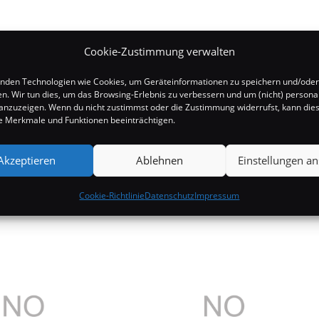
Cookie-Zustimmung verwalten
nden Technologien wie Cookies, um Geräteinformationen zu speichern und/oder
en. Wir tun dies, um das Browsing-Erlebnis zu verbessern und um (nicht) personal
nzuzeigen. Wenn du nicht zustimmst oder die Zustimmung widerrufst, kann die
 Merkmale und Funktionen beeinträchtigen.
Akzeptieren
Ablehnen
Einstellungen a
Cookie-Richtlinie
Datenschutz
Impressum