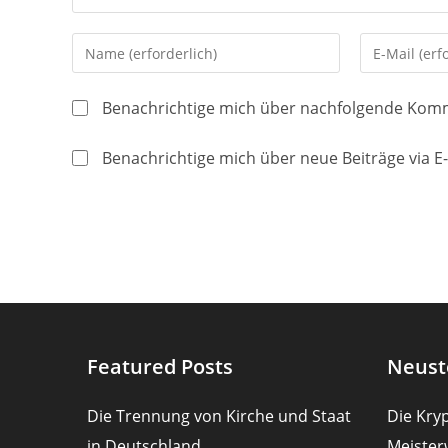
Gib
Gib
deinen
deine
Namen
E-
Benachrichtige mich über nachfolgende Komm
oder
Mail-
Benutzernamen
Adresse
Benachrichtige mich über neue Beiträge via E-
zum
zum
Kommentieren
Kommentier
ein
ein
Featured Posts
Neust
Die Trennung von Kirche und Staat
Die Kryp
in Deutschland
Meister