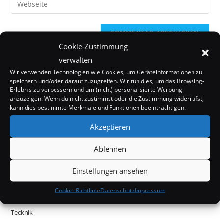
zum
Mail-
deine
Kommentieren
Adresse
Website-
ein
zum
URL
Cookie-Zustimmung
Kommentieren
ein
verwalten
ein
(optional)
Wir verwenden Technologien wie Cookies, um Geräteinformationen zu
speichern und/oder darauf zuzugreifen. Wir tun dies, um das Browsing-
Erlebnis zu verbessern und um (nicht) personalisierte Werbung
anzuzeigen. Wenn du nicht zustimmst oder die Zustimmung widerrufst,
kann dies bestimmte Merkmale und Funktionen beeinträchtigen.
Internet
Akzeptieren
Kurioses
Ablehnen
Mystery
Einstellungen ansehen
Off Topic
Cookie-Richtlinie
Datenschutz
Impressum
Politik & Gesellschaft
Tecknik