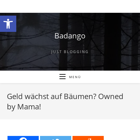
Zum
Inhalt
Werkzeugleiste öffnen
springen
Badango
JUST BLOGGING
MENÜ
Geld wächst auf Bäumen? Owned
by Mama!