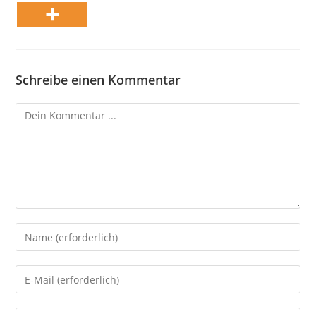
Schreibe einen Kommentar
Kommentieren
Gib
deinen
Namen
Gib
oder
deine
Benutzernamen
E-
Gib