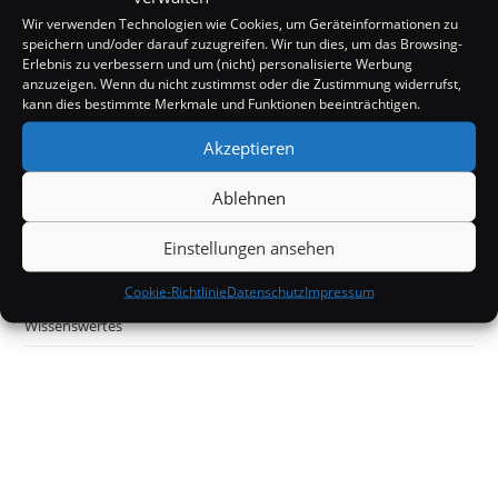
Wir verwenden Technologien wie Cookies, um Geräteinformationen zu
Kurioses
speichern und/oder darauf zuzugreifen. Wir tun dies, um das Browsing-
Erlebnis zu verbessern und um (nicht) personalisierte Werbung
Mystery
anzuzeigen. Wenn du nicht zustimmst oder die Zustimmung widerrufst,
kann dies bestimmte Merkmale und Funktionen beeinträchtigen.
Off Topic
Akzeptieren
Politik & Gesellschaft
Ablehnen
Tecknik
Unterhaltung
Einstellungen ansehen
Wissenschaft
Cookie-Richtlinie
Datenschutz
Impressum
Wissenswertes