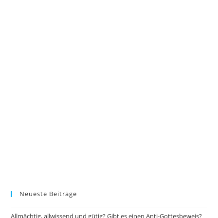
Neueste Beiträge
Allmächtig, allwissend und gütig? Gibt es einen Anti-Gottesbeweis?