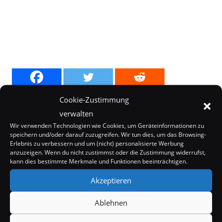
Cookie-Zustimmung
verwalten
Wir verwenden Technologien wie Cookies, um Geräteinformationen zu
speichern und/oder darauf zuzugreifen. Wir tun dies, um das Browsing-
Erlebnis zu verbessern und um (nicht) personalisierte Werbung
anzuzeigen. Wenn du nicht zustimmst oder die Zustimmung widerrufst,
Schreibe einen Kommentar
kann dies bestimmte Merkmale und Funktionen beeinträchtigen.
Akzeptieren
Kommentieren
Ablehnen