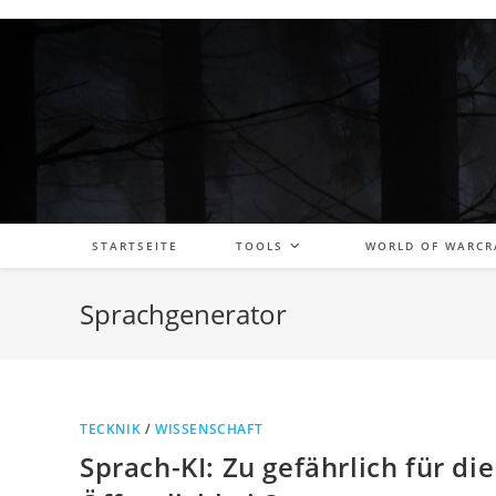
Zum
Inhalt
springen
STARTSEITE
TOOLS
WORLD OF WARCR
Sprachgenerator
TECKNIK
/
WISSENSCHAFT
Sprach-KI: Zu gefährlich für die