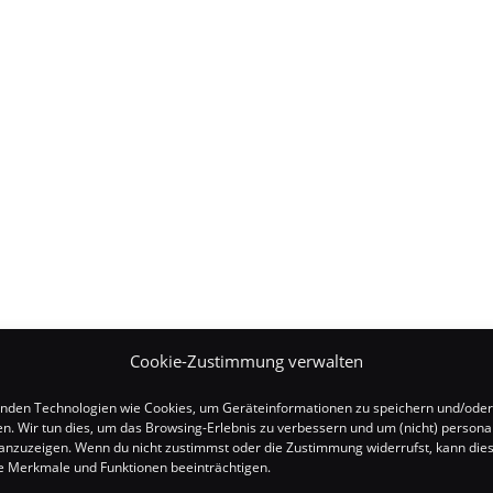
Cookie-Zustimmung verwalten
nden Technologien wie Cookies, um Geräteinformationen zu speichern und/oder
en. Wir tun dies, um das Browsing-Erlebnis zu verbessern und um (nicht) personal
nzuzeigen. Wenn du nicht zustimmst oder die Zustimmung widerrufst, kann die
 Merkmale und Funktionen beeinträchtigen.