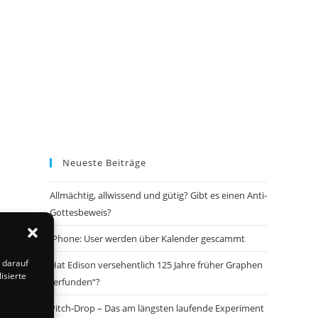
Neueste Beiträge
Allmächtig, allwissend und gütig? Gibt es einen Anti-
Gottesbeweis?
iPhone: User werden über Kalender gescammt
 darauf
Hat Edison versehentlich 125 Jahre früher Graphen
isierte
„erfunden“?
s
Pitch-Drop – Das am längsten laufende Experiment