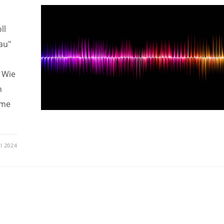
ll
au"
. Wie
n
mme
LI 2024