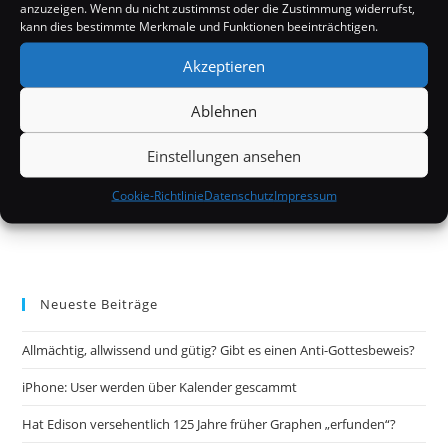
anzuzeigen. Wenn du nicht zustimmst oder die Zustimmung widerrufst,
kann dies bestimmte Merkmale und Funktionen beeinträchtigen.
Akzeptieren
Ablehnen
Einstellungen ansehen
Cookie-Richtlinie
Datenschutz
Impressum
Neueste Beiträge
Allmächtig, allwissend und gütig? Gibt es einen Anti-Gottesbeweis?
iPhone: User werden über Kalender gescammt
Hat Edison versehentlich 125 Jahre früher Graphen „erfunden“?