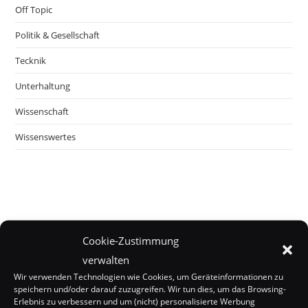
Off Topic
Politik & Gesellschaft
Tecknik
Unterhaltung
Wissenschaft
Wissenswertes
Cookie-Zustimmung
verwalten
Wir verwenden Technologien wie Cookies, um Geräteinformationen zu
speichern und/oder darauf zuzugreifen. Wir tun dies, um das Browsing-
Erlebnis zu verbessern und um (nicht) personalisierte Werbung