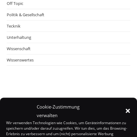
Off Topic
Politik & Gesellschaft
Tecknik
Unterhaltung
Wissenschaft
Wissenswertes
Cookie-Zustimmung
verwalten
Wir verwenden Technologien wie Cookies, um Geräteinformationen zu
speichern und/oder darauf zuzugreifen. Wir tun dies, um das Browsing-
Erlebnis zu verbessern und um (nicht) personalisierte Werbung