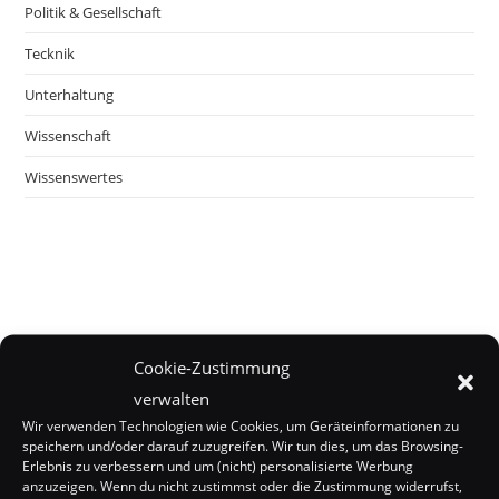
Politik & Gesellschaft
Tecknik
Unterhaltung
Wissenschaft
Wissenswertes
Cookie-Zustimmung
verwalten
Wir verwenden Technologien wie Cookies, um Geräteinformationen zu
speichern und/oder darauf zuzugreifen. Wir tun dies, um das Browsing-
Erlebnis zu verbessern und um (nicht) personalisierte Werbung
anzuzeigen. Wenn du nicht zustimmst oder die Zustimmung widerrufst,