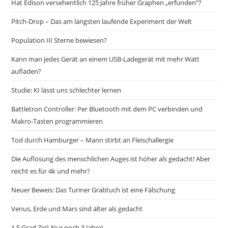
Hat Edison versehentlich 125 Jahre früher Graphen „erfunden“?
Pitch-Drop – Das am längsten laufende Experiment der Welt
Population III Sterne bewiesen?
Kann man jedes Gerät an einem USB-Ladegerät mit mehr Watt
aufladen?
Studie: KI lässt uns schlechter lernen
Battletron Controller: Per Bluetooth mit dem PC verbinden und
Makro-Tasten programmieren
Tod durch Hamburger – Mann stirbt an Fleischallergie
Die Auflösung des menschlichen Auges ist höher als gedacht! Aber
reicht es für 4k und mehr?
Neuer Beweis: Das Turiner Grabtuch ist eine Fälschung
Venus, Erde und Mars sind älter als gedacht
1,5 Grad Ziel: Nur noch 3 Jahre!