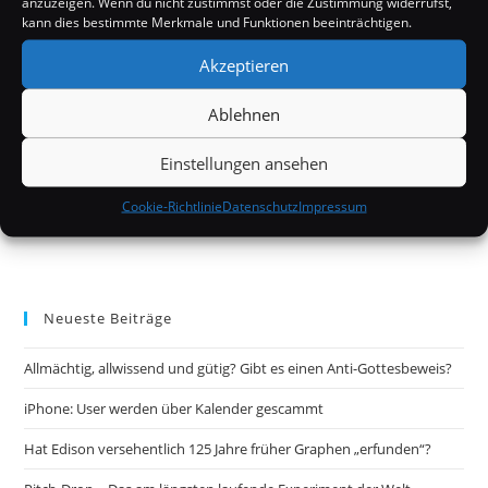
anzuzeigen. Wenn du nicht zustimmst oder die Zustimmung widerrufst,
kann dies bestimmte Merkmale und Funktionen beeinträchtigen.
Akzeptieren
Ablehnen
Einstellungen ansehen
Cookie-Richtlinie
Datenschutz
Impressum
Neueste Beiträge
Allmächtig, allwissend und gütig? Gibt es einen Anti-Gottesbeweis?
iPhone: User werden über Kalender gescammt
Hat Edison versehentlich 125 Jahre früher Graphen „erfunden“?