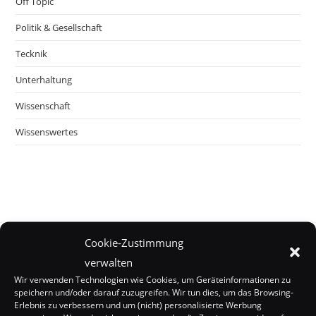
Off Topic
Politik & Gesellschaft
Tecknik
Unterhaltung
Wissenschaft
Wissenswertes
Cookie-Zustimmung
verwalten
Wir verwenden Technologien wie Cookies, um Geräteinformationen zu
speichern und/oder darauf zuzugreifen. Wir tun dies, um das Browsing-
Erlebnis zu verbessern und um (nicht) personalisierte Werbung