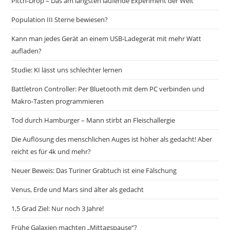
Pitch-Drop – Das am längsten laufende Experiment der Welt
Population III Sterne bewiesen?
Kann man jedes Gerät an einem USB-Ladegerät mit mehr Watt
aufladen?
Studie: KI lässt uns schlechter lernen
Battletron Controller: Per Bluetooth mit dem PC verbinden und
Makro-Tasten programmieren
Tod durch Hamburger – Mann stirbt an Fleischallergie
Die Auflösung des menschlichen Auges ist höher als gedacht! Aber
reicht es für 4k und mehr?
Neuer Beweis: Das Turiner Grabtuch ist eine Fälschung
Venus, Erde und Mars sind älter als gedacht
1,5 Grad Ziel: Nur noch 3 Jahre!
Frühe Galaxien machten „Mittagspause“?