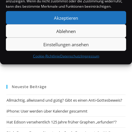
anzuzeigen. Wenn du nicht zustimmst oder die Zustimmung widerrufst,
kann dies bestimmte Merkmale und Funktionen beeinträchtigen.
Akzeptieren
Ablehnen
Einstellungen ansehen
Cookie-Richtlinie
Datenschutz
Impressum
Neueste Beiträge
Allmächtig, allwissend und gütig? Gibt es einen Anti-Gottesbeweis?
iPhone: User werden über Kalender gescammt
Hat Edison versehentlich 125 Jahre früher Graphen „erfunden“?