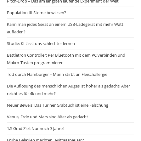
Pitch-Drop – Das am längsten laufende Experiment der Welt
Population III Sterne bewiesen?
Kann man jedes Gerät an einem USB-Ladegerät mit mehr Watt
aufladen?
Studie: KI lässt uns schlechter lernen
Battletron Controller: Per Bluetooth mit dem PC verbinden und
Makro-Tasten programmieren
Tod durch Hamburger – Mann stirbt an Fleischallergie
Die Auflösung des menschlichen Auges ist höher als gedacht! Aber
reicht es für 4k und mehr?
Neuer Beweis: Das Turiner Grabtuch ist eine Fälschung
Venus, Erde und Mars sind älter als gedacht
1,5 Grad Ziel: Nur noch 3 Jahre!
Frühe Galaxien machten „Mittagspause“?