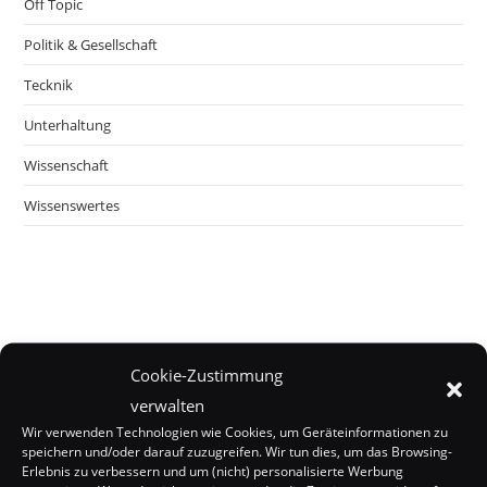
Off Topic
Politik & Gesellschaft
Tecknik
Unterhaltung
Wissenschaft
Wissenswertes
Cookie-Zustimmung
verwalten
Wir verwenden Technologien wie Cookies, um Geräteinformationen zu
speichern und/oder darauf zuzugreifen. Wir tun dies, um das Browsing-
Erlebnis zu verbessern und um (nicht) personalisierte Werbung