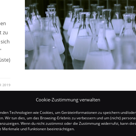
den
t zu
 sich
"
üste)
R 2019
Cookie-Zustimmung verwalten
nden Technologien wie Cookies, um Geräteinformationen zu speichern und/oder
en. Wir tun dies, um das Browsing-Erlebnis zu verbessern und um (nicht) personal
nzuzeigen. Wenn du nicht zustimmst oder die Zustimmung widerrufst, kann die
 Merkmale und Funktionen beeinträchtigen.