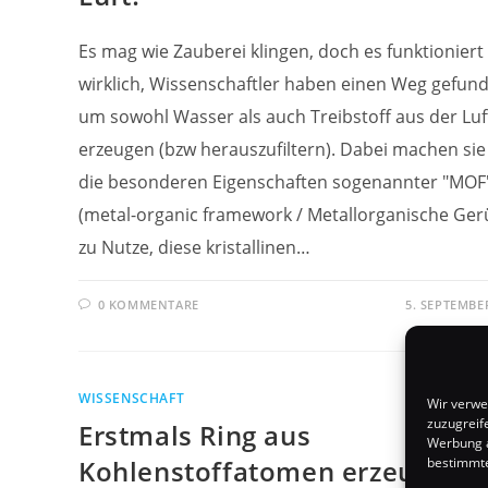
Es mag wie Zauberei klingen, doch es funktioniert
wirklich, Wissenschaftler haben einen Weg gefun
um sowohl Wasser als auch Treibstoff aus der Luf
erzeugen (bzw herauszufiltern). Dabei machen sie
die besonderen Eigenschaften sogenannter "MOF
(metal-organic framework / Metallorganische Ger
zu Nutze, diese kristallinen…
0 KOMMENTARE
5. SEPTEMBE
WISSENSCHAFT
Wir verwe
zuzugreif
Erstmals Ring aus
Werbung a
bestimmte
Kohlenstoffatomen erzeugt