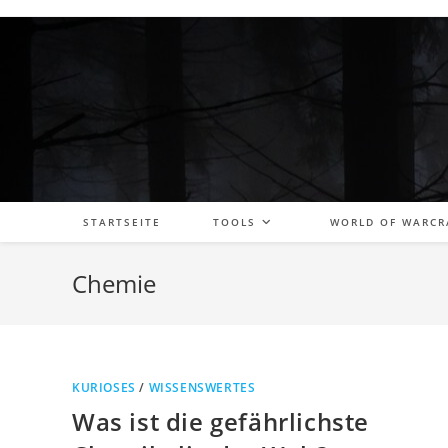
Zum
Inhalt
springen
STARTSEITE
TOOLS
WORLD OF WARCR
Chemie
KURIOSES
/
WISSENSWERTES
Was ist die gefährlichste