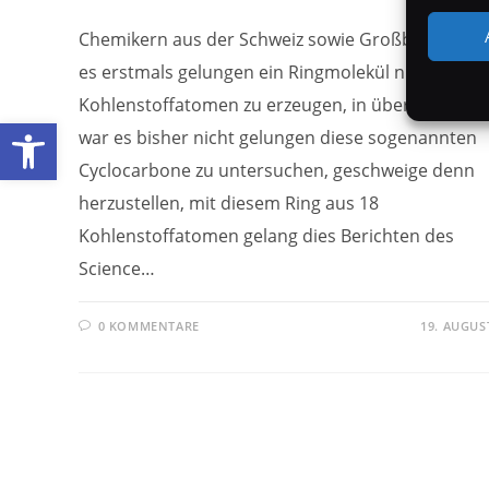
Chemikern aus der Schweiz sowie Großbritannien 
es erstmals gelungen ein Ringmolekül nur aus
Kohlenstoffatomen zu erzeugen, in über 50 Jahre
Werkzeugleiste öffnen
war es bisher nicht gelungen diese sogenannten
Cyclocarbone zu untersuchen, geschweige denn
herzustellen, mit diesem Ring aus 18
Kohlenstoffatomen gelang dies Berichten des
Science…
0 KOMMENTARE
19. AUGUS