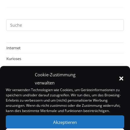
Internet
Kurioses
Mystery
Cookie-Zustimmung
Off Topic
verwalten
Wir verwenden Technologien wie Cookies, um Geräteinformationen zu
Politik & Gesellschaft
speichern und/oder darauf zuzugreifen. Wir tun dies, um das Browsing-
Erlebnis zu verbessern und um (nicht) personalisierte Werbung
Tecknik
anzuzeigen. Wenn du nicht zustimmst oder die Zustimmung widerrufst,
kann dies bestimmte Merkmale und Funktionen beeinträchtigen.
Unterhaltung
Akzeptieren
Wissenschaft