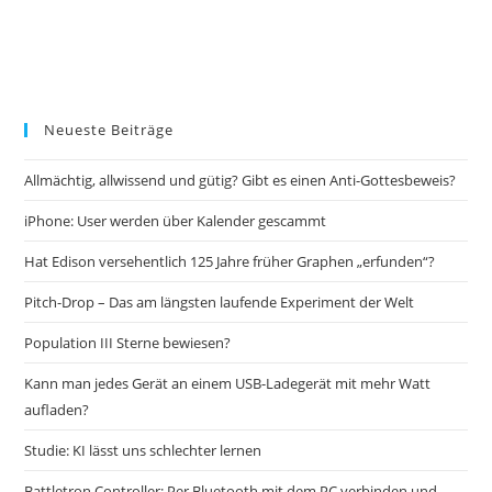
Neueste Beiträge
Allmächtig, allwissend und gütig? Gibt es einen Anti-Gottesbeweis?
iPhone: User werden über Kalender gescammt
Hat Edison versehentlich 125 Jahre früher Graphen „erfunden“?
Pitch-Drop – Das am längsten laufende Experiment der Welt
Population III Sterne bewiesen?
Kann man jedes Gerät an einem USB-Ladegerät mit mehr Watt
aufladen?
Studie: KI lässt uns schlechter lernen
Battletron Controller: Per Bluetooth mit dem PC verbinden und