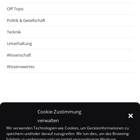
Off Topic
Politik & Gesellschaft
Tecknik
Unterhaltung
Wissenschaft
Wissenswertes
Cookie-Zustimmung
verwalten
Wir verwenden Technologien wie Cookies, um Geräteinformationen zu
speichern und/oder darauf zuzugreifen. Wir tun dies, um das Browsing-
Erlebnis zu verbessern und um (nicht) personalisierte Werbung