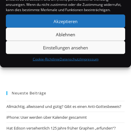
anzuzeigen. Wenn du nicht zustimmst oder die Zustimmung widerrufst,
kann dies bestimmte Merkmale und Funktionen beeinträchtigen.
Akzeptieren
Ablehnen
Einstellungen ansehen
Cookie-Richtlinie
Datenschutz
Impressum
Neueste Beiträge
Allmächtig, allwissend und gütig? Gibt es einen Anti-Gottesbeweis?
iPhone: User werden über Kalender gescammt
Hat Edison versehentlich 125 Jahre früher Graphen „erfunden“?