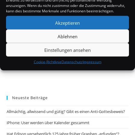
Erlebnis zu verbessern und um (nicht) personalisierte Werbung
anzuzeigen. Wenn du nicht zustimmst oder die Zustimmung widerrufst,
kann dies bestimmte Merkmale und Funktionen beeinträchtigen.
Akzeptieren
Ablehnen
Einstellungen ansehen
Cookie-Richtlinie
Datenschutz
Impressum
Neueste Beiträge
Allmächtig, allwissend und gütig? Gibt es einen Anti-Gottesbeweis?
iPhone: User werden über Kalender gescammt
Hat Edison versehentlich 125 Jahre früher Graphen „erfunden“?